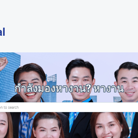
al
กำลังมองหางาน? หางาน